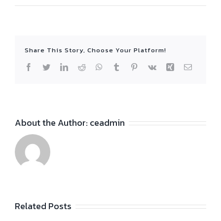
Share This Story, Choose Your Platform!
Facebook
Twitter
LinkedIn
Reddit
WhatsApp
Tumblr
Pinterest
Vk
Xing
Email
About the Author:
ceadmin
Related Posts