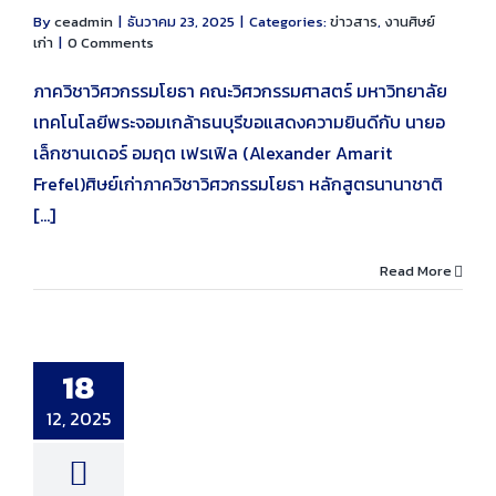
By
ceadmin
|
ธันวาคม 23, 2025
|
Categories:
ข่าวสาร
,
งานศิษย์
เก่า
|
0 Comments
ภาควิชาวิศวกรรมโยธา คณะวิศวกรรมศาสตร์ มหาวิทยาลัย
เทคโนโลยีพระจอมเกล้าธนบุรีขอแสดงความยินดีกับ นายอ
เล็กซานเดอร์ อมฤต เฟรเฟิล (Alexander Amarit
Frefel)ศิษย์เก่าภาควิชาวิศวกรรมโยธา หลักสูตรนานาชาติ
[...]
Read More
เชิญทุกท่านร่วม
แห่งปี รำลึก 66
ิชาฯ “โยธาบางมด
18
ากตำนาน สู่ 70 ปี
ที่ภาคภูมิ”
12, 2025
ษย์เก่า
ประกาศ