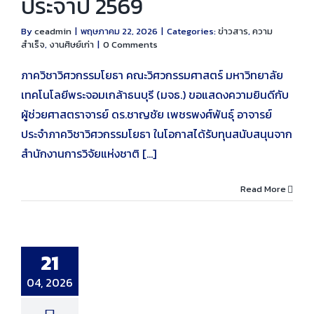
ประจำปี 2569
By
ceadmin
|
พฤษภาคม 22, 2026
|
Categories:
ข่าวสาร
,
ความ
สำเร็จ
,
งานศิษย์เก่า
|
0 Comments
ภาควิชาวิศวกรรมโยธา คณะวิศวกรรมศาสตร์ มหาวิทยาลัย
เทคโนโลยีพระจอมเกล้าธนบุรี (มจธ.) ขอแสดงความยินดีกับ
ผู้ช่วยศาสตราจารย์ ดร.ชาญชัย เพชรพงศ์พันธุ์ อาจารย์
ประจำภาควิชาวิศวกรรมโยธา ในโอกาสได้รับทุนสนับสนุนจาก
สำนักงานการวิจัยแห่งชาติ [...]
Read More
.ยกระดับ’ไม้
รม’ทางเลือกใหม่
รรมก่อสร้างเพื่อ
21
วามยั่งยืน
ความสำเร็จ
งาน
04, 2026
ศิษย์เก่า