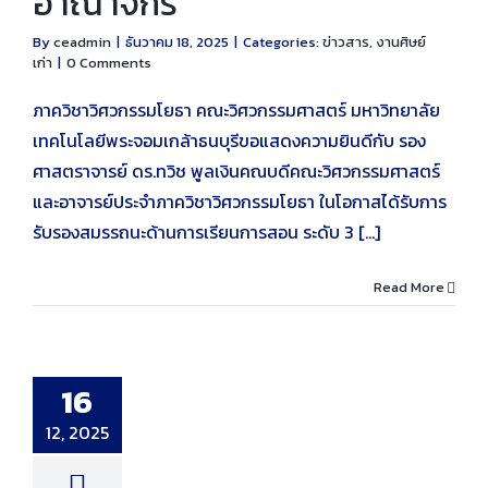
อาณาจักร
By
ceadmin
|
ธันวาคม 18, 2025
|
Categories:
ข่าวสาร
,
งานศิษย์
เก่า
|
0 Comments
ภาควิชาวิศวกรรมโยธา คณะวิศวกรรมศาสตร์ มหาวิทยาลัย
เทคโนโลยีพระจอมเกล้าธนบุรีขอแสดงความยินดีกับ รอง
ศาสตราจารย์ ดร.ทวิช พูลเงินคณบดีคณะวิศวกรรมศาสตร์
และอาจารย์ประจำภาควิชาวิศวกรรมโยธา ในโอกาสได้รับการ
รับรองสมรรถนะด้านการเรียนการสอน ระดับ 3 [...]
Read More
เก่าโยธารุ่น 30
จอ Interactive
16
นุนการเรียนการ
นภาควิชาฯ
12, 2025
านศิษย์เก่า