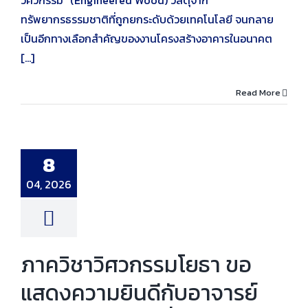
วิศวกรรม” (Engineered Wood) วัสดุจาก
ทรัพยากรธรรมชาติที่ถูกยกระดับด้วยเทคโนโลยี จนกลาย
เป็นอีกทางเลือกสำคัญของงานโครงสร้างอาคารในอนาคต
[...]
Read More
าวิศวกรรมโยธา
งความยินดีกับ
ย์ประจำภาควิชา
นโอกาสได้รับแต่ง
8
ดำรงตำแหน่ง “รอง
จารย์” สาขาวิชา
ศวกรรมโยธา
04, 2026
ความสำเร็จ
งาน
ศิษย์เก่า
ภาควิชาวิศวกรรมโยธา ขอ
แสดงความยินดีกับอาจารย์