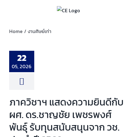
Skip
to
content
Home
/
งานศิษย์เก่า
ชาฯ แสดงความ
บ ผศ. ดร.ชาญชัย
ศ์พันธุ์ รับทุน
22
นจาก วช. ประจำปี
2569
ความสำเร็จ
งาน
05, 2026
ศิษย์เก่า
ภาควิชาฯ แสดงความยินดีกับ
ผศ. ดร.ชาญชัย เพชรพงศ์
พันธุ์ รับทุนสนับสนุนจาก วช.