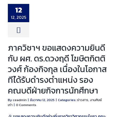
บ ผศ. ดร.ดวงฤดี
ติวงศ์ ก้องกิจกุล
12
ในโอกาสทีไ่ด้รับ
แหน่ง รองคณบดี
ิจการนักศึกษา
12, 2025
าร
งานศิษย์เก่า
ภาควิชาฯ ขอแสดงความยินดี
กับ ผศ. ดร.ดวงฤดี โฆษิตกิตติ
วงศ์ ก้องกิจกุล เนื่องในโอกาส
ทีไ่ด้รับดำรงตำแหน่ง รอง
คณบดีฝ่ายกิจการนักศึกษา
By
ceadmin
|
ธันวาคม 12, 2025
|
Categories:
ข่าวสาร
,
งานศิษย์
เก่า
|
0 Comments
🎉 ขอแสดงความยินดีอย่างยิ่งภาควิชาวิศวกรรมโยธา คณะ