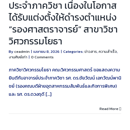
ประจำภาควิชา เนื่องในโอกาส
ได้รับแต่งตั้งให้ดำรงตำแหน่ง
“รองศาสตราจารย์” สาขาวิชา
วิศวกรรมโยธา
By
ceadmin
|
เมษายน 8, 2026
|
Categories:
ข่าวสาร
,
ความสำเร็จ
,
งานศิษย์เก่า
|
0 Comments
ภาควิชาวิศวกรรมโยธา คณะวิศวกรรมศาสตร์ ขอแสดงความ
ยินดีกับอาจารย์ประจำภาควิชา รศ. ดร.ชัยวัฒน์ เอกวัฒน์พานิ
ชย์ (รองคณบดีฝ่ายอุตสาหกรรมสัมพันธ์และกิจการพิเศษ)
และ รศ. ดร.ดวงฤดี [...]
Read More
ก่าโยธาบางมดจัด