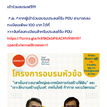
เข้าร่วมอบรมฟรี!!!!
📌🙏📌หากผู้เข้าร่วมอบรมประสงค์รับ PDU สามารถลง
ทะเบียนเพียง 100 บาท ได้ที่
>>>ลิงก์ลงทะเบียนสำหรับประสงค์รับ PDU
https://forms.gle/k89kDxbP6ACMVRWH9?
openExternalBrowser=1