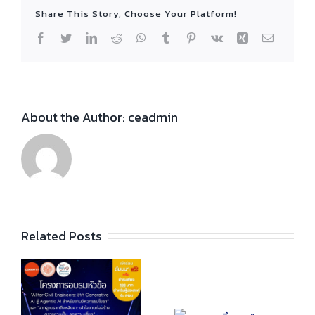
Share This Story, Choose Your Platform!
Facebook
Twitter
LinkedIn
Reddit
WhatsApp
Tumblr
Pinterest
Vk
Xing
Email
About the Author:
ceadmin
Related Posts
น์
DU