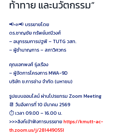
ท้าทาย และนวัตกรรม”
📢📣📢 บรรยายโดย
ดร.ชาญชัย ทรัพย์มณีวงศ์
– อนุกรรมการปฐพี – TUTG วสท.
– ผู้ชำนาญการ – สภาวิศวกร
คุณเอกพงศ์ รุ่งเรือง
– ผู้จัดการโครงการ MWA-9D
บริษัท ช.การช่าง จำกัด (มหาชน)
รูปแบบออนไลน์ ผ่านโปรแกรม Zoom Meeting
📆 วันอังคารที่ 10 มีนาคม 2569
⏱️ เวลา 09.00 – 16.00 น.
>>>ลิงก์เข้าฟังการบรรยาย
https://kmutt-ac-
th.zoom.us/j/2814490551