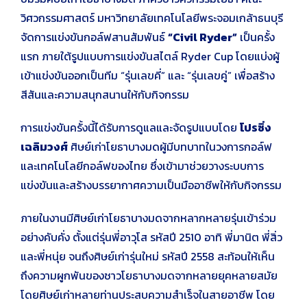
วิศวกรรมศาสตร์ มหาวิทยาลัยเทคโนโลยีพระจอมเกล้าธนบุรี
จัดการแข่งขันกอล์ฟสานสัมพันธ์
“Civil Ryder”
เป็นครั้ง
แรก ภายใต้รูปแบบการแข่งขันสไตล์ Ryder Cup โดยแบ่งผู้
เข้าแข่งขันออกเป็นทีม “รุ่นเลขคี่” และ “รุ่นเลขคู่” เพื่อสร้าง
สีสันและความสนุกสนานให้กับกิจกรรม
การแข่งขันครั้งนี้ได้รับการดูแลและจัดรูปแบบโดย
โปรซิ่ง
เฉลิมวงศ์
ศิษย์เก่าโยธาบางมดผู้มีบทบาทในวงการกอล์ฟ
และเทคโนโลยีกอล์ฟของไทย ซึ่งเข้ามาช่วยวางระบบการ
แข่งขันและสร้างบรรยากาศความเป็นมืออาชีพให้กับกิจกรรม
ภายในงานมีศิษย์เก่าโยธาบางมดจากหลากหลายรุ่นเข้าร่วม
อย่างคับคั่ง ตั้งแต่รุ่นพี่อาวุโส รหัสปี 2510 อาทิ พี่มานิต พี่สิ่ว
และพี่หนุ่ย จนถึงศิษย์เก่ารุ่นใหม่ รหัสปี 2558 สะท้อนให้เห็น
ถึงความผูกพันของชาวโยธาบางมดจากหลายยุคหลายสมัย
โดยศิษย์เก่าหลายท่านประสบความสำเร็จในสายอาชีพ โดย