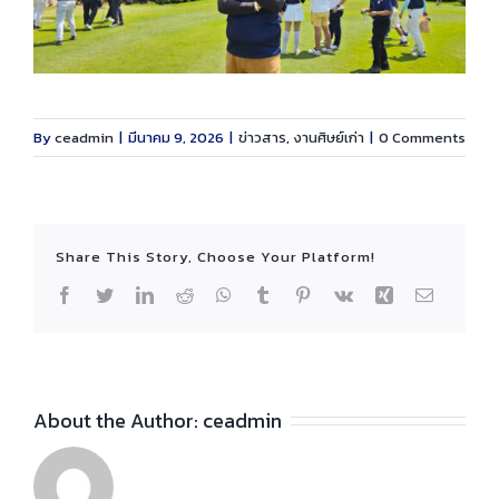
By
ceadmin
|
มีนาคม 9, 2026
|
ข่าวสาร
,
งานศิษย์เก่า
|
0 Comments
Share This Story, Choose Your Platform!
Facebook
Twitter
LinkedIn
Reddit
WhatsApp
Tumblr
Pinterest
Vk
Xing
Email
About the Author:
ceadmin