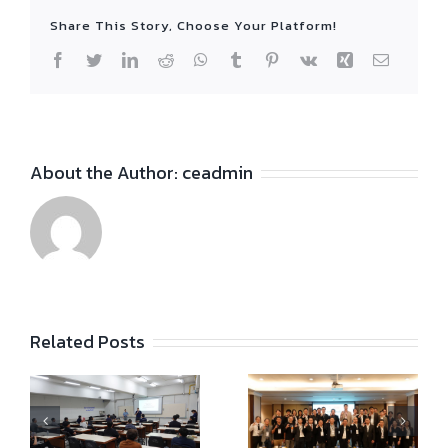
Share This Story, Choose Your Platform!
Facebook
Twitter
LinkedIn
Reddit
WhatsApp
Tumblr
Pinterest
Vk
Xing
Email
About the Author:
ceadmin
Related Posts
วศ.โยธา จัดอบรม
ี
ภาควิชาวิศวกรรม
ออนไลน์ “ถอดรหัส
.
โยธา มจธ. จัดเวทีรับ
ผู้รับเหมา: จากสนาม
ษา
ฟังความคิดเห็นผู้มี
ประมูลสู่ การก่อสร้าง
ย
ส่วนได้ส่วนเสีย ร่วม