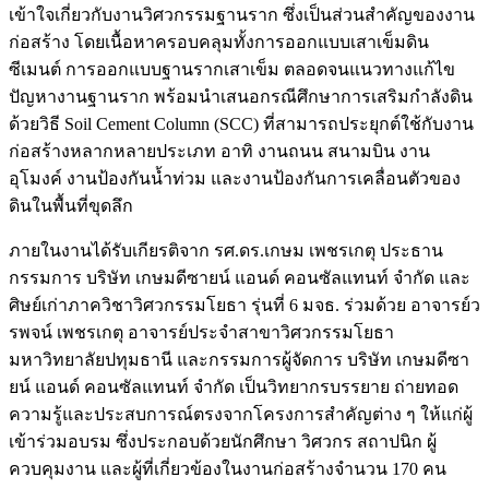
เข้าใจเกี่ยวกับงานวิศวกรรมฐานราก ซึ่งเป็นส่วนสำคัญของงาน
ก่อสร้าง โดยเนื้อหาครอบคลุมทั้งการออกแบบเสาเข็มดิน
ซีเมนต์ การออกแบบฐานรากเสาเข็ม ตลอดจนแนวทางแก้ไข
ปัญหางานฐานราก พร้อมนำเสนอกรณีศึกษาการเสริมกำลังดิน
ด้วยวิธี Soil Cement Column (SCC) ที่สามารถประยุกต์ใช้กับงาน
ก่อสร้างหลากหลายประเภท อาทิ งานถนน สนามบิน งาน
อุโมงค์ งานป้องกันน้ำท่วม และงานป้องกันการเคลื่อนตัวของ
ดินในพื้นที่ขุดลึก
ภายในงานได้รับเกียรติจาก รศ.ดร.เกษม เพชรเกตุ ประธาน
กรรมการ บริษัท เกษมดีซายน์ แอนด์ คอนซัลแทนท์ จำกัด และ
ศิษย์เก่าภาควิชาวิศวกรรมโยธา รุ่นที่ 6 มจธ. ร่วมด้วย อาจารย์ว
รพจน์ เพชรเกตุ อาจารย์ประจำสาขาวิศวกรรมโยธา
มหาวิทยาลัยปทุมธานี
และกรรมการผู้จัดการ บริษัท เกษมดีซา
ยน์ แอนด์ คอนซัลแทนท์ จำกัด เป็นวิทยากรบรรยาย ถ่ายทอด
ความรู้และประสบการณ์ตรงจากโครงการสำคัญต่าง ๆ ให้แก่ผู้
เข้าร่วมอบรม ซึ่งประกอบด้วยนักศึกษา วิศวกร สถาปนิก ผู้
ควบคุมงาน และผู้ที่เกี่ยวข้องในงานก่อสร้างจำนวน 170 คน