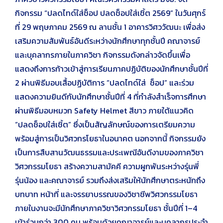
กิจกรรม “ปลดไทด์ใส่ช็อป ปลดช็อปใส่เชิ้ต 2569” ในวันศุกร์
ที่ 29 พฤษภาคม 2569 ณ ลานชั้น 1 อาคารวิศววัฒนะ เพื่อส่ง
เสริมความสัมพันธ์อันดีระหว่างนักศึกษาทุกชั้นปี คณาจารย์
และบุคลากรภายในภาควิชา กิจกรรมดังกล่าวจัดขึ้นเพื่อ
แสดงถึงการก้าวเข้าสู่การเรียนภาคปฏิบัติของนักศึกษาชั้นปีที่
2 ผ่านพิธีมอบเสื้อปฏิบัติการ “ปลดไทด์ใส่ ช็อป” และร่วม
แสดงความยินดีกับนักศึกษาชั้นปีที่ 4 ที่กำลังสำเร็จการศึกษา
ผ่านพิธีมอบหมวก Safety Helmet สีขาว ภายใต้แนวคิด
“ปลดช็อปใส่เชิ้ต” ซึ่งเป็นสัญลักษณ์ของการเตรียมความ
พร้อมสู่การเป็นวิศวกรโยธาในอนาคต นอกจากนี้ กิจกรรมยัง
เป็นการสืบสานวัฒนธรรมและประเพณีอันดีงามของภาควิชา
วิศวกรรมโยธา สร้างความสามัคคี ความผูกพันระหว่างรุ่นพี่
รุ่นน้อง และคณาจารย์ รวมถึงส่งเสริมให้นักศึกษาตระหนักถึง
บทบาท หน้าที่ และจรรยาบรรณของวิชาชีพวิศวกรรมโยธา
ภายในงานจะมีนักศึกษาภาควิชาวิศวกรรมโยธา ชั้นปีที่ 1–4
เข้าร่วมกว่า 300 คน พร้อมด้วยคณาจารย์และบุคลากรประจำ