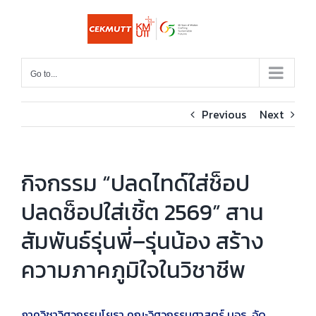
Skip
to
content
Go to...
Previous
Next
กิจกรรม “ปลดไทด์ใส่ช็อป
ปลดช็อปใส่เชิ้ต 2569” สาน
สัมพันธ์รุ่นพี่–รุ่นน้อง สร้าง
ความภาคภูมิใจในวิชาชีพ
ภาควิชาวิศวกรรมโยธา คณะวิศวกรรมศาสตร์ มจธ. จัด