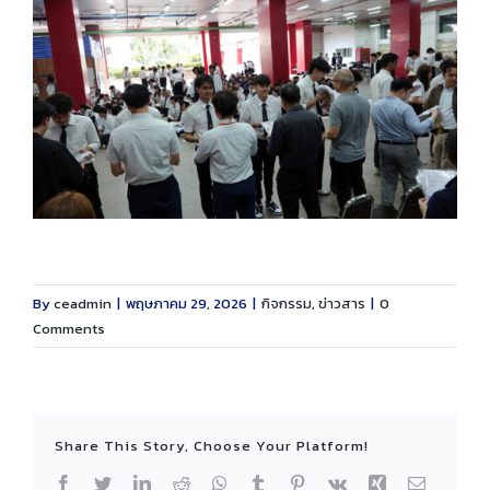
By
ceadmin
|
พฤษภาคม 29, 2026
|
กิจกรรม
,
ข่าวสาร
|
0
Comments
Share This Story, Choose Your Platform!
Facebook
Twitter
LinkedIn
Reddit
WhatsApp
Tumblr
Pinterest
Vk
Xing
Email