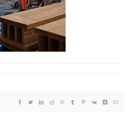
Facebook
Twitter
LinkedIn
Reddit
WhatsApp
Tumblr
Pinterest
Vk
Xing
Email