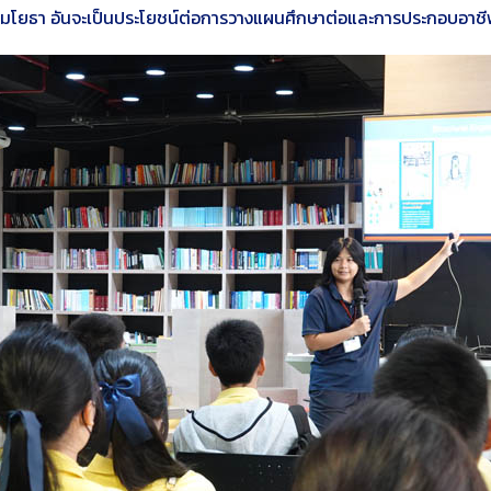
รรมโยธา อันจะเป็นประโยชน์ต่อการวางแผนศึกษาต่อและการประกอบอา