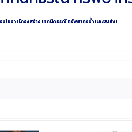
มโยธา (โครงสร้าง เทคนิคธรณี ทรัพยากรน้ำ และขนส่ง)