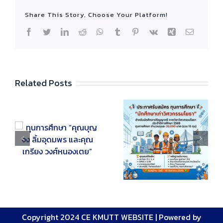
Share This Story, Choose Your Platform!
Facebook
Twitter
LinkedIn
Reddit
WhatsApp
Tumblr
Pinterest
Vk
Xing
Email
Related Posts
📢📣 ประกาศรับสมัคร
ทุนการศึกษา
“นักศึกษาเก่า
ุญ
📢📣 ประกาศรับสมัคร
วิศวกรรมโยธา”
ะ
ทุนการศึกษา “สิริวิริ
สำหรับนักศึกษา
อง
ยา ประจำปีการศึกษา
ปริญญาตรี ภาควิชา
2569” 📣 📢
วิศวกรรมโยธา ประจำ
ปีการศึกษา 2569 📣
📢
Copyright 2024 CE KMUTT WEBSITE |
Powered by