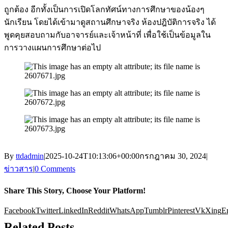
ถูกต้อง อีกทั้งเป็นการเปิดโลกทัศน์ทางการศึกษาของน้องๆ
นักเรียน โดยได้เข้ามาดูสถานศึกษาจริง ห้องปฎิบัติการจริง ได้
พูดคุยสอบถามกับอาจารย์และเจ้าหน้าที่ เพื่อใช้เป็นข้อมูลใน
การวางแผนการศึกษาต่อไป
By
ttdadmin
|
2025-10-24T10:13:06+00:00
กรกฎาคม 30, 2024
|
ข่าวสาร
|
0 Comments
Share This Story, Choose Your Platform!
Facebook
Twitter
LinkedIn
Reddit
WhatsApp
Tumblr
Pinterest
Vk
Xing
E
Related Posts