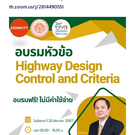
th.zoom.us/j/2814490551