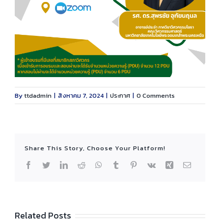
By
ttdadmin
|
สิงหาคม 7, 2024
|
ประกาศ
|
0 Comments
Share This Story, Choose Your Platform!
Facebook
Twitter
LinkedIn
Reddit
WhatsApp
Tumblr
Pinterest
Vk
Xing
Email
Related Posts