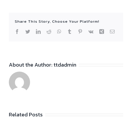
Share This Story, Choose Your Platform!
Facebook
Twitter
LinkedIn
Reddit
WhatsApp
Tumblr
Pinterest
Vk
Xing
Email
About the Author:
ttdadmin
Related Posts