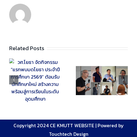
Related Posts
รม
ภาควิชาวิศวกรรม
กิจกรรม “ปลดไทด์ใส่
โยธา มจธ. จัด
ช็อป ปลดช็อปใส่เชิ้ต
ปฐมนิเทศนักศึกษา
2569” สานสัมพันธ์รุ่น
ง
ใหม่ ประจำปีการศึกษา
พี่–รุ่นน้อง สร้าง
2569 ต้อนรับก้าวแรก
ความภาคภูมิใจใน
สู่การเป็นวิศวกรโยธา
วิชาชีพ
Copyright 2024 CE KMUTT WEBSITE |
Powered by
Touchtech Design