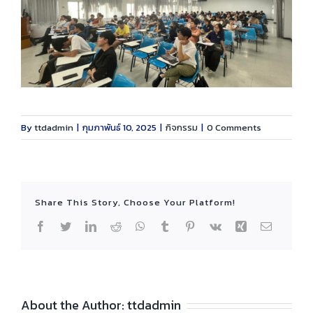
By
ttdadmin
|
กุมภาพันธ์ 10, 2025
|
กิจกรรม
|
0 Comments
Share This Story, Choose Your Platform!
Facebook
Twitter
LinkedIn
Reddit
WhatsApp
Tumblr
Pinterest
Vk
Xing
Email
About the Author:
ttdadmin