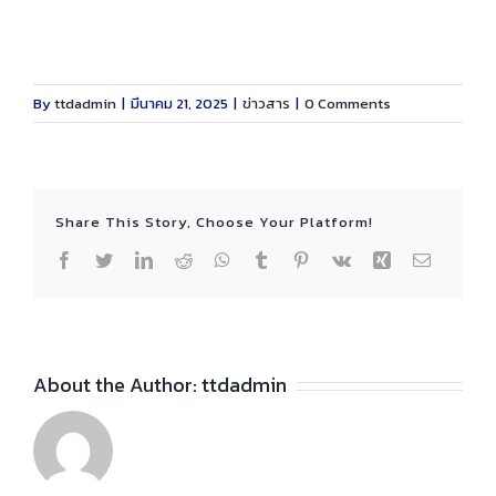
By
ttdadmin
|
มีนาคม 21, 2025
|
ข่าวสาร
|
0 Comments
Share This Story, Choose Your Platform!
Facebook
Twitter
LinkedIn
Reddit
WhatsApp
Tumblr
Pinterest
Vk
Xing
Email
About the Author:
ttdadmin