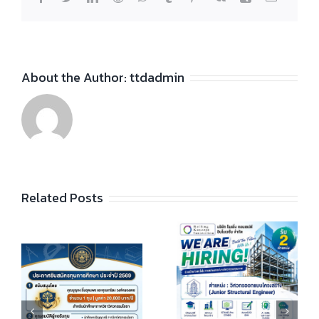
About the Author:
ttdadmin
Related Posts
🚀 โอกาสดีๆ สำหรับ
📢📣 ประกาศรับสมัคร
วิศวกรโยธารุ่นใหม่มา
ทุนการศึกษา
ถึงแล้ว! บริษัท โรลลิ่ง
“นักศึกษาเก่า
ุญ
คอนเซปต์ อินโนเวชั่น
วิศวกรรมโยธา”