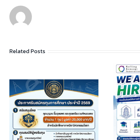
Related Posts
🚀 โอกาสดีๆ สำหรับวิศวกรโยธารุ่น
ใหม่มาถึงแล้ว! บริษัท โรลลิ่ง คอนเซปต์
อินโนเวชั่น จำกัด กำลังมองหา Junior
Structural Engineer (วิศวกร
น