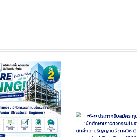
📢📣 ประกาศรับสมัคร ทุนการศึกษา
[ประชาสัมพันธ์] ปร
“นักศึกษาเก่าวิศวกรรมโยธา” สำหรับ
ห้องปฏิบัติการและก
ักศึกษาปริญญาตรี ภาควิชาวิศวกรรม
มืออุปกรณ์ สาข