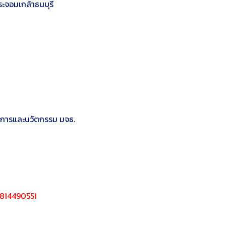
ะจอมเกล้าธนบุรี
ดการและนวัตกรรม มจธ.
2814490551