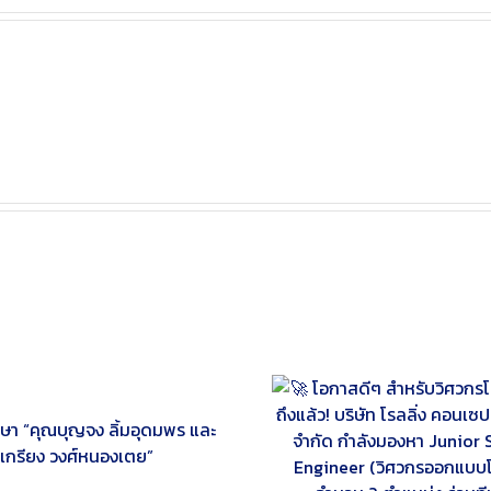
🚀 โอกาสดีๆ สำหรับวิศวกรโยธารุ่น
หม่มาถึงแล้ว! บริษัท โรลลิ่ง คอนเซปต์
📢📣 ประกาศรับสม
ินโนเวชั่น จำกัด กำลังมองหา Junior
“นักศึกษาเก่าวิศว
Structural Engineer (วิศวกร
นักศึกษาปริญญาตรี
ออกแบบโครงสร้าง) จำนวน 2
โยธา ประจำปีการศ