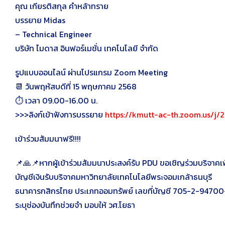
คุณ เกียรติสกุล คำหล้าทราย
บรรยาย Midas
– Technical Engineer
บริษัท ไมดาส อินฟอร์เมชั่น เทคโนโลยี จำกัด
รูปแบบออนไลน์ ผ่านโปรแกรม Zoom Meeting
📆 วันพฤหัสบดีที่ 15 พฤษภาคม 2568
⏱️ เวลา 09.00-16.00 น.
>>>ลิงก์เข้าฟังการบรรยาย
https://kmutt-ac-th.zoom.us/j/
เข้าร่วมสัมมนาฟรี!!!!
📌🙏📌หากผู้เข้าร่วมสัมมนาประสงค์รับ PDU ขอเชิญร่วมบริจาคเ
บัญชีเงินรับบริจาคมหาวิทยาลัยเทคโนโลยีพระจอมเกล้าธนบุรี
ธนาคารกสิกรไทย ประเภทออมทรัพย์ เลขที่บัญชี 705-2-9470
ระบุช่องบันทึกช่วยจำ มอบให้ วศ.โยธา