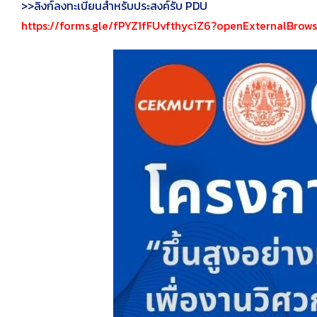
>>ลิงก์ลงทะเบียนสำหรับประสงค์รับ PDU
https://forms.gle/fPYZ1fFUvfthyciZ6?openExternalBrows