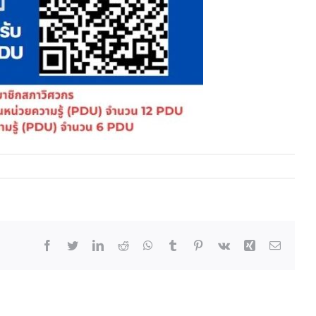
Facebook
Twitter
LinkedIn
Reddit
WhatsApp
Tumblr
Pinterest
Vk
Xing
Email