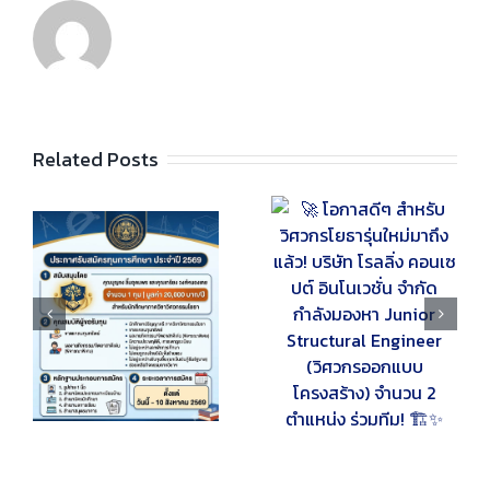
Related Posts
🚀 โอกาสดีๆ สำหรับ
📢📣 ประกาศรับสมัคร
วิศวกรโยธารุ่นใหม่มา
ทุนการศึกษา
ถึงแล้ว! บริษัท โรลลิ่ง
“นักศึกษาเก่า
คอนเซปต์ อินโนเวชั่น
ุญ
วิศวกรรมโยธา”
จำกัด กำลังมองหา
ะ
สำหรับนักศึกษา
Junior Structural
อง
ปริญญาตรี ภาควิชา
Engineer (วิศวกร
วิศวกรรมโยธา ประจำ
ออกแบบโครงสร้าง)
ปีการศึกษา 2569 📣
จำนวน 2 ตำแหน่ง
📢
ร่วมทีม! 🏗️✨