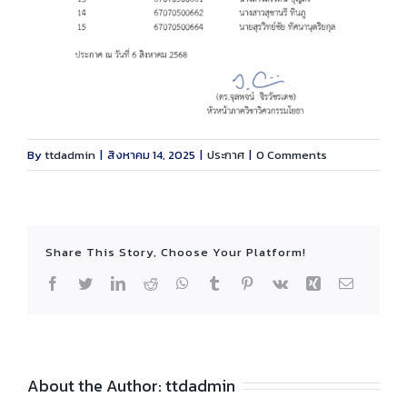
By
ttdadmin
|
สิงหาคม 14, 2025
|
ประกาศ
|
0 Comments
Share This Story, Choose Your Platform!
Facebook
Twitter
LinkedIn
Reddit
WhatsApp
Tumblr
Pinterest
Vk
Xing
Email
About the Author:
ttdadmin