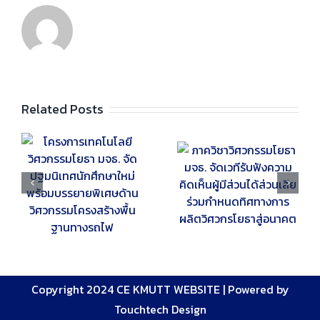
Related Posts
ี
ภาควิชาวิศวกรรม
วศ.โยธา จัดอบรม
.
โยธา มจธ. จัดเวทีรับ
ออนไลน์ “ถอดรหัส
ษา
ฟังความคิดเห็นผู้มี
ผู้รับเหมา: จากสนาม
ย
ส่วนได้ส่วนเสีย ร่วม
ประมูลสู่ การก่อสร้าง
ม
กำหนดทิศทางการ
อาคารสูงและอาคาร
น
ผลิตวิศวกรโยธาสู่
ขนาดใหญ่พิเศษ”
อนาคต
เสริมองค์ความรู้สู่
การทำงานจริง
Copyright 2024 CE KMUTT WEBSITE |
Powered by
Touchtech Design