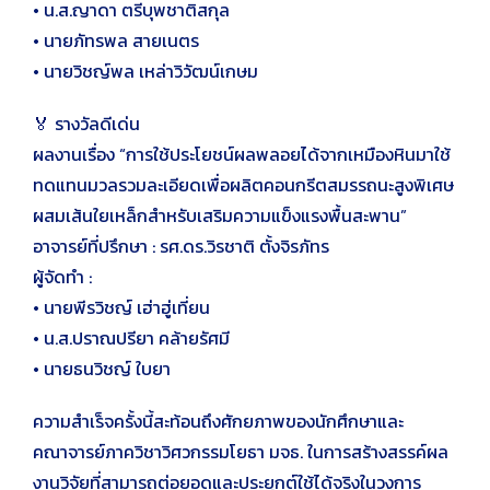
• น.ส.ญาดา ตรีบุพชาติสกุล
• นายภัทรพล สายเนตร
• นายวิชญ์พล เหล่าวิวัฒน์เกษม
🏅 รางวัลดีเด่น
ผลงานเรื่อง “การใช้ประโยชน์ผลพลอยได้จากเหมืองหินมาใช้
ทดแทนมวลรวมละเอียดเพื่อผลิตคอนกรีตสมรรถนะสูงพิเศษ
ผสมเส้นใยเหล็กสำหรับเสริมความแข็งแรงพื้นสะพาน”
อาจารย์ที่ปรึกษา : รศ.ดร.วิรชาติ ตั้งจิรภัทร
ผู้จัดทำ :
• นายพีรวิชญ์ เฮ่าฮู่เที่ยน
• น.ส.ปราณปรียา คล้ายรัศมี
• นายธนวิชญ์ ใบยา
ความสำเร็จครั้งนี้สะท้อนถึงศักยภาพของนักศึกษาและ
คณาจารย์ภาควิชาวิศวกรรมโยธา มจธ. ในการสร้างสรรค์ผล
งานวิจัยที่สามารถต่อยอดและประยุกต์ใช้ได้จริงในวงการ