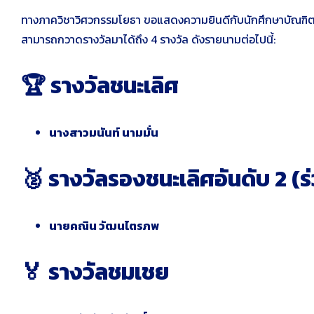
ทางภาควิชาวิศวกรรมโยธา ขอแสดงความยินดีกับนักศึกษาบัณฑิต
สามารถกวาดรางวัลมาได้ถึง 4 รางวัล ดังรายนามต่อไปนี้:
🏆 รางวัลชนะเลิศ
นางสาวมนันท์ นามมั่น
🥈 รางวัลรองชนะเลิศอันดับ 2 (ร
นายคณิน วัฒนไตรภพ
🏅 รางวัลชมเชย