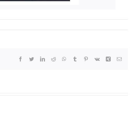
Facebook
Twitter
LinkedIn
Reddit
WhatsApp
Tumblr
Pinterest
Vk
Xing
Email