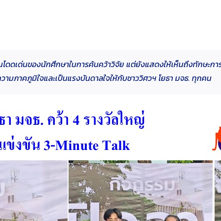
โดดเด่นของนักศึกษาในการค้นคว้าวิจัย แต่ยังแสดงให้เห็นถึงทักษะการสื่
ความภาคภูมิใจและเป็นแรงบันดาลใจให้กับชาววิศวฯ โยธา มจธ. ทุกคน