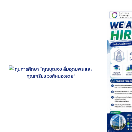
🚀 โอกาสดีๆ สำหรับวิศวกรโยธารุ่น
ใหม่มาถึงแล้ว! บริษัท โรลลิ่ง คอนเซปต์
อินโนเวชั่น จำกัด กำลังมองหา Junior
Structural Engineer (วิศวกร
น
ออกแบบโครงสร้าง) จำนวน 2
ตำแหน่ง ร่วมทีม! 🏗️✨