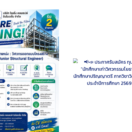
📢📣 ประกาศรับสมัคร ทุนการศึกษา
ประกาศรายชื่อนักศึก
“นักศึกษาเก่าวิศวกรรมโยธา” สำหรับ
เพชรโยธา” ประจำป
ักศึกษาปริญญาตรี ภาควิชาวิศวกรรม
โยธา ประจำปีการศึกษา 2569 📣 📢