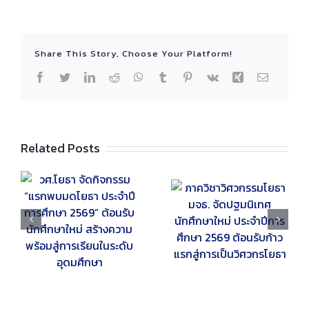
Share This Story, Choose Your Platform!
Facebook
Twitter
LinkedIn
Reddit
WhatsApp
Tumblr
Pinterest
Vk
Xing
Email
Related Posts
รม
ภาควิชาวิศวกรรม
กิจกรรม “ปลดไทด์ใส่
โยธา มจธ. จัด
ช็อป ปลดช็อปใส่เชิ้ต
ปฐมนิเทศนักศึกษา
2569” สานสัมพันธ์รุ่น
ง
ใหม่ ประจำปีการศึกษา
พี่–รุ่นน้อง สร้าง
2569 ต้อนรับก้าวแรก
ความภาคภูมิใจใน
สู่การเป็นวิศวกรโยธา
วิชาชีพ