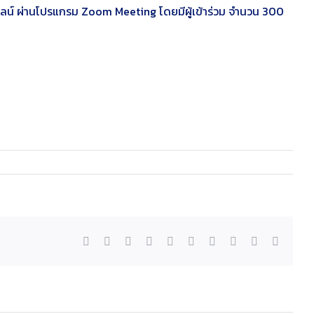
อนไลน์ ผ่านโปรแกรม Zoom Meeting โดยมีผู้เข้าร่วม จำนวน 300
Facebook
Twitter
LinkedIn
Reddit
WhatsApp
Tumblr
Pinterest
Vk
Xing
Email