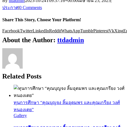
By
ttdadmin
|
2025-10-24T09:37:16+00:00
เมษายน 25, 2025
|
ประกาศ
|
0 Comments
Share This Story, Choose Your Platform!
Facebook
Twitter
LinkedIn
Reddit
WhatsApp
Tumblr
Pinterest
Vk
Xing
E
About the Author:
ttdadmin
Related Posts
ทุนการศึกษา “คุณบุญจง ลิ้มอุดมพร และคุณเกรียง วงศ์
หนองเตย”
Gallery