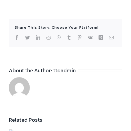
Share This Story, Choose Your Platform!
Facebook
Twitter
LinkedIn
Reddit
WhatsApp
Tumblr
Pinterest
Vk
Xing
Email
About the Author:
ttdadmin
Related Posts